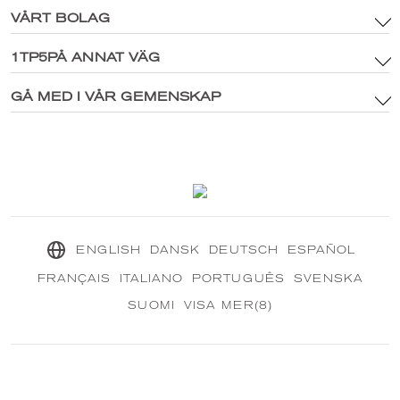
VÅRT BOLAG
Allmänna Villkor
Varumärkestillgångar och digital mediapolicy
1TP5PÅ ANNAT VÄG
Huvudsida
Integritetspolicy
®
Utforska CRANBOURN
GÅ MED I VÅR GEMENSKAP
®
Inuti CRANBOURN
Cookiepolicy
Doft Excellence
Kontakta oss
Vårt hållbara uppdrag
®
CRANBOURN
Tidning
ENGLISH
DANSK
DEUTSCH
ESPAÑOL
FRANÇAIS
ITALIANO
PORTUGUÊS
SVENSKA
SUOMI
VISA MER(8)