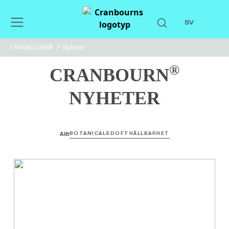
SV
CRANBOURN®
/
Nyheter
®
CRANBOURN
NYHETER
Allt
BOTANICALS
DOFT
HÅLLBARHET