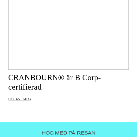
CRANBOURN® är B Corp-
certifierad
BOTANICALS
HÖG MED PÅ RESAN