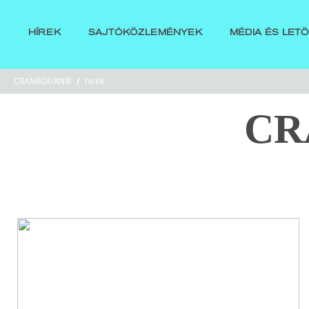
HÍREK
SAJTÓKÖZLEMÉNYEK
MÉDIA ÉS LET
CRANBOURN®
/
hírek
CR