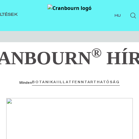
ÖLTÉSEK
HU
®
ANBOURN
HÍ
BOTANIKAI
ILLAT
FENNTARTHATÓSÁG
Minden