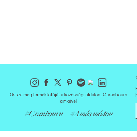
Ossza meg termékfotóját a közösségi oldalon, @cranbourn
címkével
#Cranbourn
#Amás módon