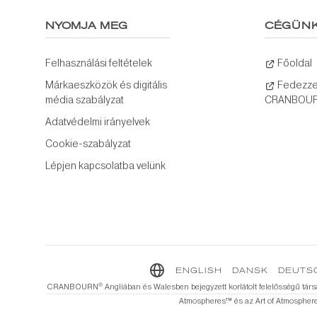
NYOMJA MEG
CÉGÜN
Felhasználási feltételek
Főoldal
Márkaeszközök és digitális
Fedezze 
média szabályzat
CRANBOUR
Adatvédelmi irányelvek
Cookie-szabályzat
Lépjen kapcsolatba velünk
ENGLISH
DANSK
DEUTS
®️
CRANBOURN
Angliában és Walesben bejegyzett korlátolt felelősségű tá
Atmospheres™️ és az Art of Atmosphere