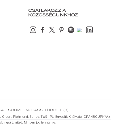
CSATLAKOZZ A
KÖZÖSSÉGÜNKHÖZ
KA
SUOMI
MUTASS TÖBBET (8)
®️
1 The Green, Richmond, Surrey, TW9 1PL, Egyesült Királyság. CRANBOURN
Az
dings) Limited. Minden jog fenntartva.