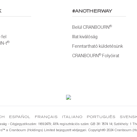
K
#ANOTHERWAY
®
Belül CRANBOURN
fel
Illat kiválóság
®
N-t
Fenntartható küldetésünk
®
CRANBOURN
Folyóirat
CH
ESPAÑOL
FRANÇAIS
ITALIANO
PORTUGUÊS
SVENS
rsaság - Cégjegyzékszám: 11692479; ÁFA regisztrációs szám: GB 311 7674 14; Székhely: 
s™️ a Cranbourn (Holdings) Limited bejegyzett védjegyei. Copyright©️ 2024 Cranbourn (Hol