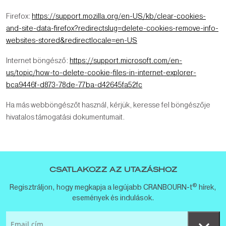
Firefox:
https://support.mozilla.org/en-US/kb/clear-cookies-
and-site-data-firefox?redirectslug=delete-cookies-remove-info-
websites-stored&redirectlocale=en-US
Internet böngésző:
https://support.microsoft.com/en-
us/topic/how-to-delete-cookie-files-in-internet-explorer-
bca9446f-d873-78de-77ba-d42645fa52fc
Ha más webböngészőt használ, kérjük, keresse fel böngészője
hivatalos támogatási dokumentumait.
CSATLAKOZZ AZ UTAZÁSHOZ
®
Regisztráljon, hogy megkapja a legújabb CRANBOURN-t
hírek,
események és indulások.