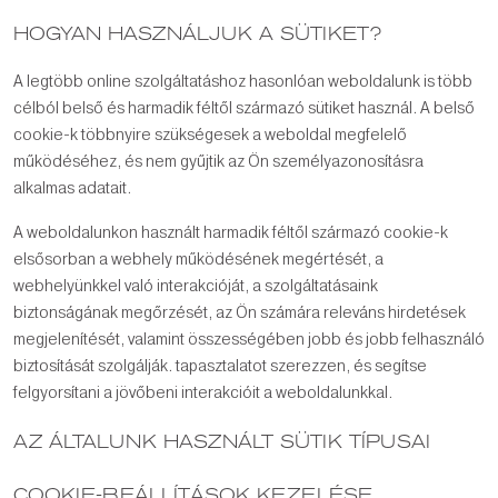
HOGYAN HASZNÁLJUK A SÜTIKET?
A legtöbb online szolgáltatáshoz hasonlóan weboldalunk is több
célból belső és harmadik féltől származó sütiket használ. A belső
cookie-k többnyire szükségesek a weboldal megfelelő
működéséhez, és nem gyűjtik az Ön személyazonosításra
alkalmas adatait.
A weboldalunkon használt harmadik féltől származó cookie-k
elsősorban a webhely működésének megértését, a
webhelyünkkel való interakcióját, a szolgáltatásaink
biztonságának megőrzését, az Ön számára releváns hirdetések
megjelenítését, valamint összességében jobb és jobb felhasználó
biztosítását szolgálják. tapasztalatot szerezzen, és segítse
felgyorsítani a jövőbeni interakcióit a weboldalunkkal.
AZ ÁLTALUNK HASZNÁLT SÜTIK TÍPUSAI
COOKIE-BEÁLLÍTÁSOK KEZELÉSE