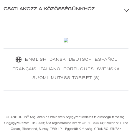
Adatvédelmi irányelvek
®
Fedezze fel CRANBOURN-t
CSATLAKOZZ A KÖZÖSSÉGÜNKHÖZ
®
Belül CRANBOURN
Cookie-szabályzat
Illat kiválóság
Lépjen kapcsolatba velünk
Fenntartható küldetésünk
®
CRANBOURN
Folyóirat
ENGLISH
DANSK
DEUTSCH
ESPAÑOL
FRANÇAIS
ITALIANO
PORTUGUÊS
SVENSKA
SUOMI
MUTASS TÖBBET (8)
®️
CRANBOURN
Angliában és Walesben bejegyzett korlátolt felelősségű társaság -
Cégjegyzékszám: 11692479; ÁFA regisztrációs szám: GB 311 7674 14; Székhely: 1 The
®️
Green, Richmond, Surrey, TW9 1PL, Egyesült Királyság. CRANBOURN
Az