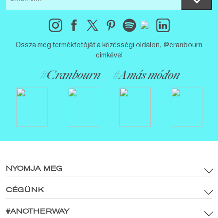
Ossza meg termékfotóját a közösségi oldalon, @cranbourn
címkével
#Cranbourn
#Amás módon
NYOMJA MEG
CÉGÜNK
Felhasználási feltételek
Márkaeszközök és digitális média szabályzat
#ANOTHERWAY
Főoldal