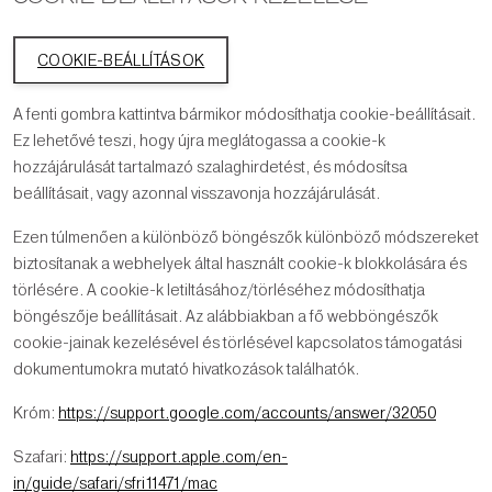
COOKIE-BEÁLLÍTÁSOK
A fenti gombra kattintva bármikor módosíthatja cookie-beállításait.
Ez lehetővé teszi, hogy újra meglátogassa a cookie-k
hozzájárulását tartalmazó szalaghirdetést, és módosítsa
beállításait, vagy azonnal visszavonja hozzájárulását.
Ezen túlmenően a különböző böngészők különböző módszereket
biztosítanak a webhelyek által használt cookie-k blokkolására és
törlésére. A cookie-k letiltásához/törléséhez módosíthatja
böngészője beállításait. Az alábbiakban a fő webböngészők
cookie-jainak kezelésével és törlésével kapcsolatos támogatási
dokumentumokra mutató hivatkozások találhatók.
Króm:
https://support.google.com/accounts/answer/32050
Szafari:
https://support.apple.com/en-
in/guide/safari/sfri11471/mac