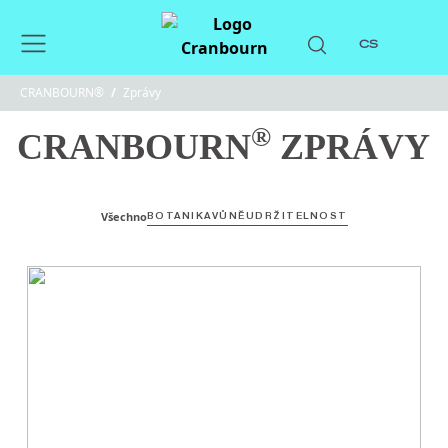
CS
CRANBOURN®
/
Zprávy
®
CRANBOURN
ZPRÁVY
Všechno
BOTANIKA
VŮNĚ
UDRŽITELNOST