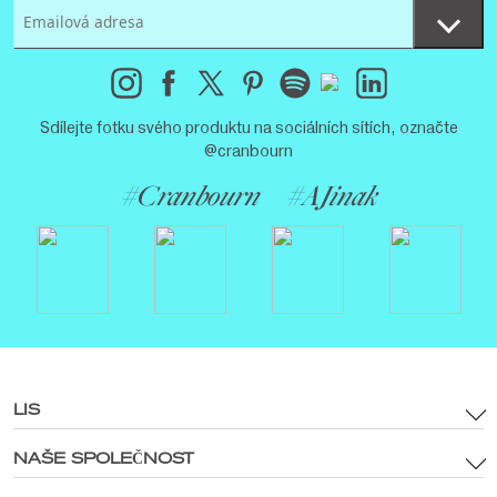
Sdílejte fotku svého produktu na sociálních sítích, označte
@cranbourn
#Cranbourn
#AJinak
LIS
NAŠE SPOLEČNOST
Všeobecné obchodní podmínky