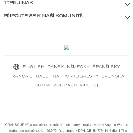
Zásady týkající se aktiv značky a digitálních médií
1TP5 JINAK
Hlavní stránka
Zásady ochrany osobních údajů
®
Prozkoumejte CRANBOURN
PŘIPOJTE SE K NAŠÍ KOMUNITĚ
®
Uvnitř CRANBOURN
Zásady používání souborů cookie
Vynikající vůně
Kontaktujte nás
Naše udržitelné poslání
®
CRANBOURN
Časopis
ENGLISH
DANSK
NĚMECKY
ŠPANĚLSKY
FRANÇAIS
ITALŠTINA
PORTUGALSKÝ
SVENSKA
SUOMI
ZOBRAZIT VÍCE (8)
®️
CRANBOURN
je společnost s ručením omezeným registrovaná v Anglii a Walesu
– registrace společnosti: 11692479; Registrace k DPH: GB 311 7674 14; Sídlo: 1 The