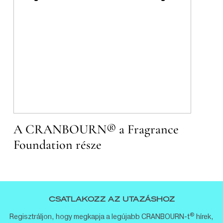
A CRANBOURN® a Fragrance
Foundation része
CSATLAKOZZ AZ UTAZÁSHOZ
®
Regisztráljon, hogy megkapja a legújabb CRANBOURN-t
hírek,