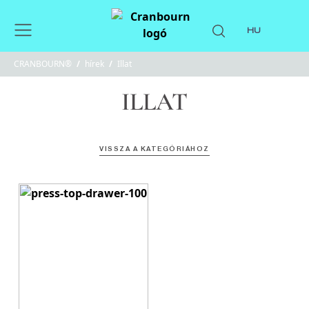
HU
CRANBOURN®
/
hírek
/
Illat
ILLAT
VISSZA A KATEGÓRIÁHOZ