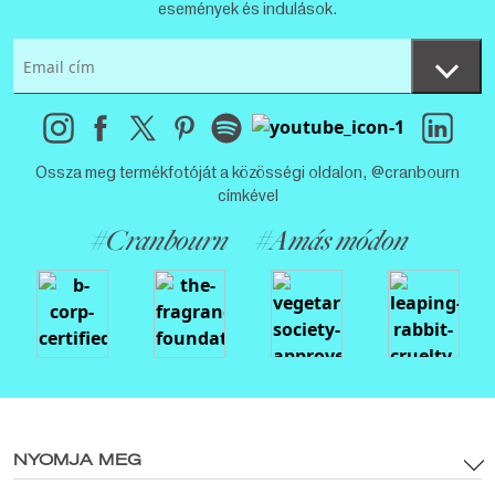
események és indulások.
Ossza meg termékfotóját a közösségi oldalon, @cranbourn
címkével
#Cranbourn
#Amás módon
NYOMJA MEG