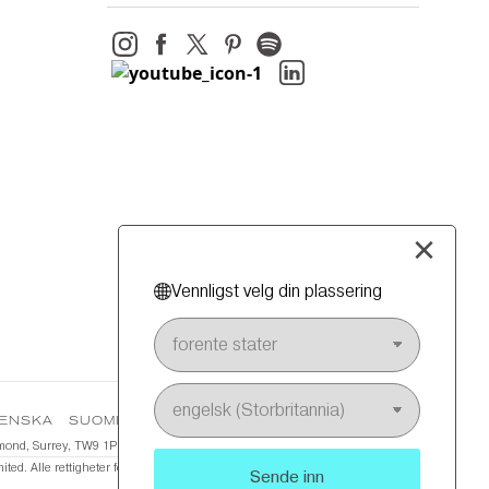
×
Vennligst velg din plassering
ENSKA
SUOMI
VIS MER(8)
®️
Richmond, Surrey, TW9 1PL, Storbritannia. CRANBOURN
, Atmospheres™️ og Art
ed. Alle rettigheter forbeholdt.
Sende inn