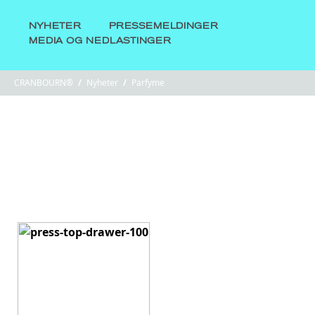
NYHETER
PRESSEMELDINGER
MEDIA OG NEDLASTINGER
CRANBOURN®
/
Nyheter
/
Parfyme