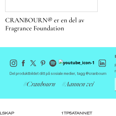
CRANBOURN® er en del av
Fragrance Foundation
Del produktbildet ditt på sosiale medier, tagg @cranbourn
#Cranbourn
#Aannen vei
ELSKAP
1TP5ATANNET