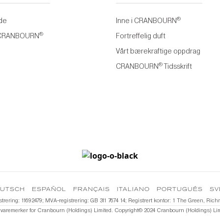
®
de
Inne i CRANBOURN
®
 CRANBOURN
Fortreffelig duft
Vårt bærekraftige oppdrag
®
CRANBOURN
Tidsskrift
EUTSCH
ESPAÑOL
FRANÇAIS
ITALIANO
PORTUGUÊS
SV
gistrering: 11692479; MVA-registrering: GB 311 7674 14; Registrert kontor: 1 The Green, 
 varemerker for Cranbourn (Holdings) Limited. Copyright©️ 2024 Cranbourn (Holdings) Limit