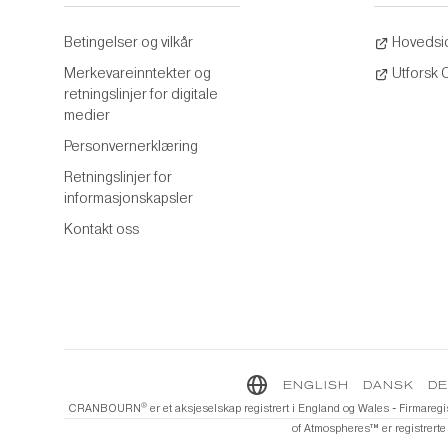
Betingelser og vilkår
Hovedsi
Merkevareinntekter og
Utforsk
retningslinjer for digitale
medier
Personvernerklæring
Retningslinjer for
informasjonskapsler
Kontakt oss
ENGLISH
DANSK
D
®️
CRANBOURN
er et aksjeselskap registrert i England og Wales - Firmare
of Atmospheres™️ er registrerte