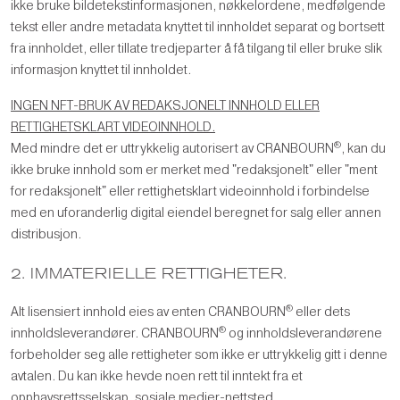
ikke bruke bildetekstinformasjonen, nøkkelordene, medfølgende
tekst eller andre metadata knyttet til innholdet separat og bortsett
fra innholdet, eller tillate tredjeparter å få tilgang til eller bruke slik
informasjon knyttet til innholdet.
INGEN NFT-BRUK AV REDAKSJONELT INNHOLD ELLER
RETTIGHETSKLART VIDEOINNHOLD.
®
Med mindre det er uttrykkelig autorisert av CRANBOURN
, kan du
ikke bruke innhold som er merket med "redaksjonelt" eller "ment
for redaksjonelt" eller rettighetsklart videoinnhold i forbindelse
med en uforanderlig digital eiendel beregnet for salg eller annen
distribusjon.
2. IMMATERIELLE RETTIGHETER.
®
Alt lisensiert innhold eies av enten CRANBOURN
eller dets
®
innholdsleverandører. CRANBOURN
og innholdsleverandørene
forbeholder seg alle rettigheter som ikke er uttrykkelig gitt i denne
avtalen. Du kan ikke hevde noen rett til inntekt fra et
opphavsrettsselskap, sosiale medier-nettsted,