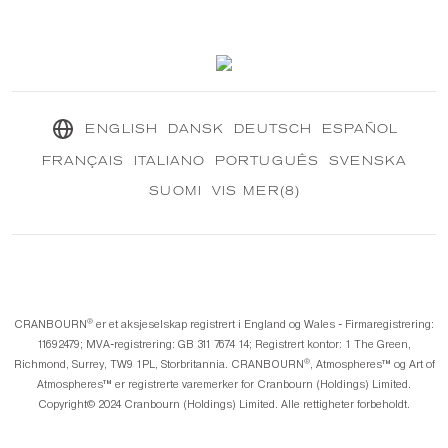
Kontakt oss
Vårt bærekraftige oppdrag
®
CRANBOURN
Tidsskrift
ENGLISH
DANSK
DEUTSCH
ESPAÑOL
FRANÇAIS
ITALIANO
PORTUGUÊS
SVENSKA
SUOMI
VIS MER(8)
®️
CRANBOURN
er et aksjeselskap registrert i England og Wales - Firmaregistrering:
11692479; MVA-registrering: GB 311 7674 14; Registrert kontor: 1 The Green,
®️
Richmond, Surrey, TW9 1PL, Storbritannia. CRANBOURN
, Atmospheres™️ og Art of
Atmospheres™️ er registrerte varemerker for Cranbourn (Holdings) Limited.
Copyright©️ 2024 Cranbourn (Holdings) Limited. Alle rettigheter forbeholdt.