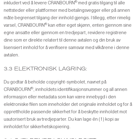
®
inkludert ved å levere CRANBOURN
med gratis tilgang til alle
nettsteder eller plattformer med betalingsvegger eller på annen
måte begrenset tilgang der innhold gjengis. I tillegg, etter rimelig
®
varsel, CRANBOURN
kan etter eget skjønn, enten gjennom sine
egne ansatte eller gjennom en tredjepart, revidere registrene
dine som er direkte relatert til denne avtalen og din bruk av
lisensiert innhold for å verifisere samsvar med vilkårene i denne
avtalen.
3.3 ELEKTRONISK LAGRING:
Du godtar å beholde copyright-symbolet, navnet på
®
CRANBOURN
, innholdets identifikasjonsnummer og all annen
informasjon eller metadata som kan være innebygd i den
elektroniske filen som inneholder det originale innholdet og for å
opprettholde passende sikkerhet for å beskytte innholdet mot
uautorisert bruk av tredjeparter. Du kan lage én (1) kopi av
innholdet for sikkerhetskopiering.