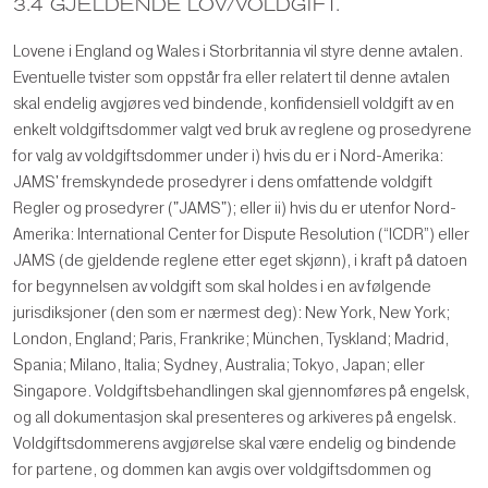
3.4 GJELDENDE LOV/VOLDGIFT.
Lovene i England og Wales i Storbritannia vil styre denne avtalen.
Eventuelle tvister som oppstår fra eller relatert til denne avtalen
skal endelig avgjøres ved bindende, konfidensiell voldgift av en
enkelt voldgiftsdommer valgt ved bruk av reglene og prosedyrene
for valg av voldgiftsdommer under i) hvis du er i Nord-Amerika:
JAMS' fremskyndede prosedyrer i dens omfattende voldgift
Regler og prosedyrer ("JAMS"); eller ii) hvis du er utenfor Nord-
Amerika: International Center for Dispute Resolution (“ICDR”) eller
JAMS (de gjeldende reglene etter eget skjønn), i kraft på datoen
for begynnelsen av voldgift som skal holdes i en av følgende
jurisdiksjoner (den som er nærmest deg): New York, New York;
London, England; Paris, Frankrike; München, Tyskland; Madrid,
Spania; Milano, Italia; Sydney, Australia; Tokyo, Japan; eller
Singapore. Voldgiftsbehandlingen skal gjennomføres på engelsk,
og all dokumentasjon skal presenteres og arkiveres på engelsk.
Voldgiftsdommerens avgjørelse skal være endelig og bindende
for partene, og dommen kan avgis over voldgiftsdommen og