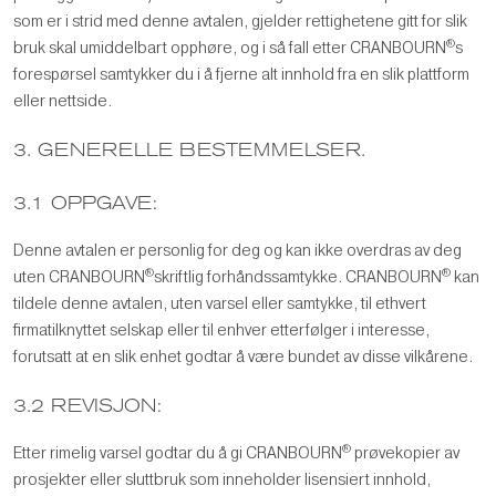
som er i strid med denne avtalen, gjelder rettighetene gitt for slik
®
bruk skal umiddelbart opphøre, og i så fall etter CRANBOURN
s
forespørsel samtykker du i å fjerne alt innhold fra en slik plattform
eller nettside.
3. GENERELLE BESTEMMELSER.
3.1 OPPGAVE:
Denne avtalen er personlig for deg og kan ikke overdras av deg
®
®
uten CRANBOURN
skriftlig forhåndssamtykke. CRANBOURN
kan
tildele denne avtalen, uten varsel eller samtykke, til ethvert
firmatilknyttet selskap eller til enhver etterfølger i interesse,
forutsatt at en slik enhet godtar å være bundet av disse vilkårene.
3.2 REVISJON:
®
Etter rimelig varsel godtar du å gi CRANBOURN
prøvekopier av
prosjekter eller sluttbruk som inneholder lisensiert innhold,