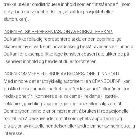
trekke ut eller omdistribuere innhold som en frittstående fil (som
betyr bare selve innholdsfilen, atskilt fra prosjektet eller
sluttbruken).
INGEN FALSK REPRESENTASJON AV FORFATTERSKAP.
Du kan ikke feilaktig representere at du er den opprinnelige
skaperen av et verk som hovedsakelig består av lisensiert innhold.
Du kan for eksempel ikke lage kunstverk basert utelukkende på
lisensiert innhold og hevde at du er forfatteren.
INGEN KOMMERSIELL BRUK AV REDAKSJONELT INNHOLD.
®
Med mindre det er uttrykkelig autorisert i en CRANBOURN
, kan
du ikke bruke innhold merket med "redaksjonelt" eller "ment for
redaksjonelt" til kommersielle, reklame-, reklame-, støtte-,
reklame-, gambling-/tipping-/gaming-bruk eller salgsformål.
Denne typen innhold er primært ment å brukes til redaksjonelle
formål, altså beskrivende formål som nyhetsrapportering og
diskusjon av aktuelle hendelser eller andre emner av menneskelig
interesse.