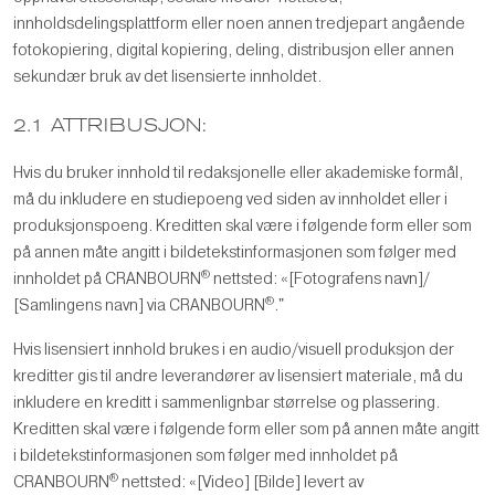
innholdsdelingsplattform eller noen annen tredjepart angående
fotokopiering, digital kopiering, deling, distribusjon eller annen
sekundær bruk av det lisensierte innholdet.
2.1 ATTRIBUSJON:
Hvis du bruker innhold til redaksjonelle eller akademiske formål,
må du inkludere en studiepoeng ved siden av innholdet eller i
produksjonspoeng. Kreditten skal være i følgende form eller som
på annen måte angitt i bildetekstinformasjonen som følger med
®
innholdet på CRANBOURN
nettsted: «[Fotografens navn]/
®
[Samlingens navn] via CRANBOURN
."
Hvis lisensiert innhold brukes i en audio/visuell produksjon der
kreditter gis til andre leverandører av lisensiert materiale, må du
inkludere en kreditt i sammenlignbar størrelse og plassering.
Kreditten skal være i følgende form eller som på annen måte angitt
i bildetekstinformasjonen som følger med innholdet på
®
CRANBOURN
nettsted: «[Video] [Bilde] levert av