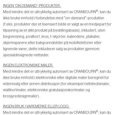
INGEN 'ON DEMAND'-PRODUKTER.
®
Med mindre det er uttrykkelig autorisert av CRANBOURN
, kan du
ikke bruke innhold i forbindelse med "on-demand"-produkter
(f.eks. produkter der et lisensiert bilde er valgt av en tredjepart for
tilpasning av et slikt produkt på bestillingsbasis), inkludert, uten
begrensning, postkort, krus, t-skjorter, kalendere, plakater,
skjermsparere eller bakgrunnsbilder på mobiltelefoner eller
lignende varer, dette inkluderer salg av produkter gjennom
spesialdesignede nettsider.
INGEN ELEKTRONISKE MALER.
®
Med mindre det er uttrykkelig autorisert av CRANBOURN
, kan du
ikke bruke innhold i elektroniske eller digitale maler beregnet for
videresalg eller annen distribusjon (for eksempel nettstedsmaler,
visittkortmaler, elektroniske gratulasjonskortmaler og
brosjyredesignmaler).
INGEN BRUK I VAREMERKE ELLER LOGO.
®
Med mindre det er uttrykkelig autorisert av CRANBOURN
, kan du