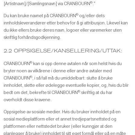
®
[Artistnavn]/[Samlingsnavn] via CRANBOURN
."
®
Du kan bruke navnet på CRANBOURN
og/eller dets
innholdsleverandører etter behov for å gi attribusjon. Likevel kan
du ikke ellers bruke deres navn, logoer eller varemerker uten
skriftlig forhåndsgodkjenning.
2.2 OPPSIGELSE/KANSELLERING/UTTAK:
®
CRANBOURN
kan si opp denne avtalen når som helst hvis du
bryter noen av vilkårene i denne eller andre avtaler med
®
CRANBOURN
, i så fall må du umiddelbart: slutte å bruke
innholdet, slette eller ødelegge eventuelle kopier, og, hvis du blir
®
bedt om det, bekrefte til CRANBOURN
skriftlig at du har
overholdt disse kravene.
Oppsigelse av sosiale medier. Hvis du bruker innholdet på en
sosial medieplattform eller et annet tredjepartsnettsted og
plattformen eller nettstedet bruker (eller kunngjør at den
planlegger å bruke) innholdet til sitt eget formål eller på en måte