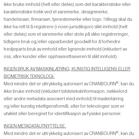
ikke bruke innhold (helt eller delvis) som det karakteristiske eller
karakteristiske trekk ved et varemerke, designmerke,
handelsnavn, firmanavn, tjenestemerke eller logo. I tillegg skal du
ikke ha rett til å registrere (i noen jurisdiksjon) slikt innhold (helt
eller delvis) som et varemerke eller stole på slike registreringer,
tidligere bruk og/eller opparbeidet goodwill for å forhindre
tredjeparts bruk av innhold eller lignende innhold (inkludert av
oss, våre kunder eller opphavsrettseieren til slikt innhold).
INGEN BRUK AV MASKINLÆRING, KUNSTIG INTELLIGENS ELLER
BIOMETRISK TEKNOLOGI.
®
Med mindre det er uttrykkelig autorisert av CRANBOURN
, kan du
ikke bruke innhold (inkludert bildetekstinformasjon, nøkkelord
eller andre metadata assosiert med innhold) til maskinlæring
og/eller kunstig intelligensformål, eller for teknologier som er
utviklet eller beregnet for identifikasjon av fysiske personer.
INGEN METADATAUTNYTTELSE.
®
Med mindre det er uttrykkelig autorisert av CRANBOURN
, kan du