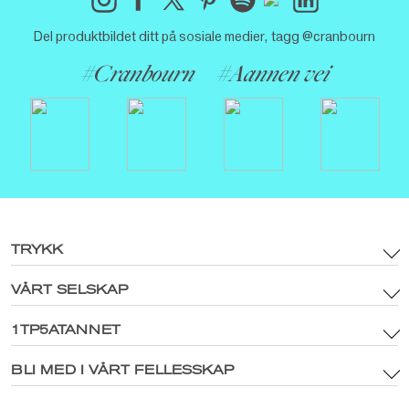
Del produktbildet ditt på sosiale medier, tagg @cranbourn
#Cranbourn
#Aannen vei
TRYKK
VÅRT SELSKAP
Betingelser og vilkår
Merkevareinntekter og retningslinjer for digitale medier
1TP5ATANNET
Hovedside
Personvernerklæring
®
Utforsk CRANBOURN
BLI MED I VÅRT FELLESSKAP
®
Inne i CRANBOURN
Retningslinjer for informasjonskapsler
Fortreffelig duft