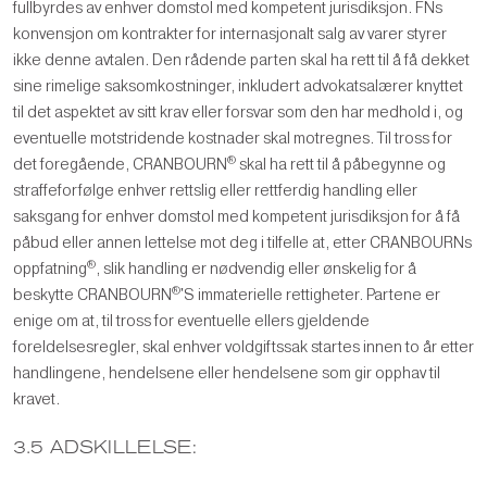
fullbyrdes av enhver domstol med kompetent jurisdiksjon. FNs
konvensjon om kontrakter for internasjonalt salg av varer styrer
ikke denne avtalen. Den rådende parten skal ha rett til å få dekket
sine rimelige saksomkostninger, inkludert advokatsalærer knyttet
til det aspektet av sitt krav eller forsvar som den har medhold i, og
eventuelle motstridende kostnader skal motregnes. Til tross for
®
det foregående, CRANBOURN
skal ha rett til å påbegynne og
straffeforfølge enhver rettslig eller rettferdig handling eller
saksgang for enhver domstol med kompetent jurisdiksjon for å få
påbud eller annen lettelse mot deg i tilfelle at, etter CRANBOURNs
®
oppfatning
, slik handling er nødvendig eller ønskelig for å
®
beskytte CRANBOURN
'S immaterielle rettigheter. Partene er
enige om at, til tross for eventuelle ellers gjeldende
foreldelsesregler, skal enhver voldgiftssak startes innen to år etter
handlingene, hendelsene eller hendelsene som gir opphav til
kravet.
3.5 ADSKILLELSE: