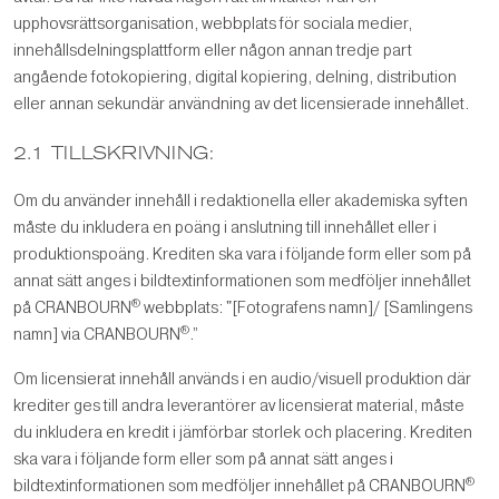
upphovsrättsorganisation, webbplats för sociala medier,
innehållsdelningsplattform eller någon annan tredje part
angående fotokopiering, digital kopiering, delning, distribution
eller annan sekundär användning av det licensierade innehållet.
2.1 TILLSKRIVNING:
Om du använder innehåll i redaktionella eller akademiska syften
måste du inkludera en poäng i anslutning till innehållet eller i
produktionspoäng. Krediten ska vara i följande form eller som på
annat sätt anges i bildtextinformationen som medföljer innehållet
®
på CRANBOURN
webbplats: "[Fotografens namn]/ [Samlingens
®
namn] via CRANBOURN
.”
Om licensierat innehåll används i en audio/visuell produktion där
krediter ges till andra leverantörer av licensierat material, måste
du inkludera en kredit i jämförbar storlek och placering. Krediten
ska vara i följande form eller som på annat sätt anges i
®
bildtextinformationen som medföljer innehållet på CRANBOURN