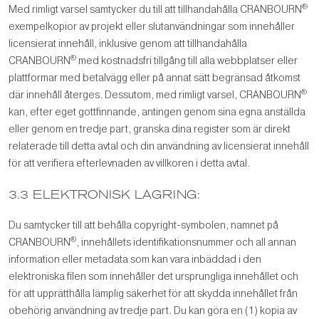
®
Med rimligt varsel samtycker du till att tillhandahålla CRANBOURN
exempelkopior av projekt eller slutanvändningar som innehåller
licensierat innehåll, inklusive genom att tillhandahålla
®
CRANBOURN
med kostnadsfri tillgång till alla webbplatser eller
plattformar med betalvägg eller på annat sätt begränsad åtkomst
®
där innehåll återges. Dessutom, med rimligt varsel, CRANBOURN
kan, efter eget gottfinnande, antingen genom sina egna anställda
eller genom en tredje part, granska dina register som är direkt
relaterade till detta avtal och din användning av licensierat innehåll
för att verifiera efterlevnaden av villkoren i detta avtal.
3.3 ELEKTRONISK LAGRING:
Du samtycker till att behålla copyright-symbolen, namnet på
®
CRANBOURN
, innehållets identifikationsnummer och all annan
information eller metadata som kan vara inbäddad i den
elektroniska filen som innehåller det ursprungliga innehållet och
för att upprätthålla lämplig säkerhet för att skydda innehållet från
obehörig användning av tredje part. Du kan göra en (1) kopia av