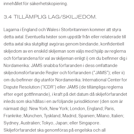
innehållet för säkerhetskopiering.
3.4 TILLÄMPLIG LAG/SKILJEDOM.
Lagarna i England och Wales i Storbritannien kommer att styra
detta avtal. Eventuella tvister som uppstår från eller relaterade till
detta avtal ska slutgiltigt avgöras genom bindande, konfidentiell
skiljedom av en enskild skiljeman som väljs med hjälp av reglerna
och förfarandena för val av skiljeman enligt i) om du befinner dig i
Nordamerika: JAMS snabba förfaranden i dess omfattande
skiljedomsförfarande Regler och förfaranden ("JAMS"); eller ii)
om du befinner dig utanför Nordamerika: International Center for
Dispute Resolution (”ICDR”) eller JAMS (de tillämpliga reglerna
efter eget gottfinnande), i kraft på det datum då skiljeförfarandet
inleds som ska hållas i en av följande jurisdiktioner (den som är
närmast dig): New York, New York; London, England; Paris,
Frankrike; München, Tyskland; Madrid, Spanien; Milano, Italien;
Sydney, Australien; Tokyo, Japan; eller Singapore.
Skiljeförfarandet ska genomföras på engelska och all