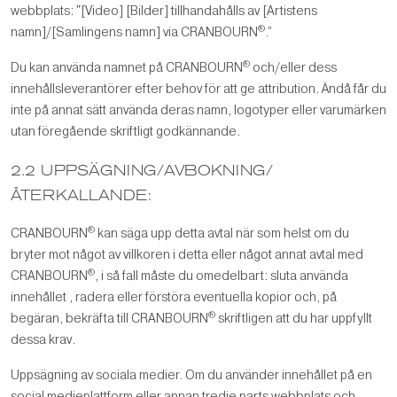
webbplats: "[Video] [Bilder] tillhandahålls av [Artistens
®
namn]/[Samlingens namn] via CRANBOURN
.”
®
Du kan använda namnet på CRANBOURN
och/eller dess
innehållsleverantörer efter behov för att ge attribution. Ändå får du
inte på annat sätt använda deras namn, logotyper eller varumärken
utan föregående skriftligt godkännande.
2.2 UPPSÄGNING/AVBOKNING/
ÅTERKALLANDE:
®
CRANBOURN
kan säga upp detta avtal när som helst om du
bryter mot något av villkoren i detta eller något annat avtal med
®
CRANBOURN
, i så fall måste du omedelbart: sluta använda
innehållet , radera eller förstöra eventuella kopior och, på
®
begäran, bekräfta till CRANBOURN
skriftligen att du har uppfyllt
dessa krav.
Uppsägning av sociala medier. Om du använder innehållet på en
social medieplattform eller annan tredje parts webbplats och