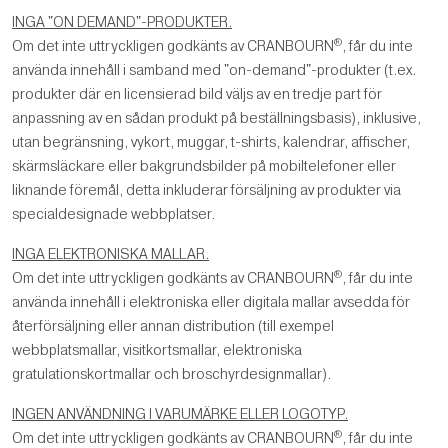
INGA "ON DEMAND"-PRODUKTER.
®
Om det inte uttryckligen godkänts av CRANBOURN
, får du inte
använda innehåll i samband med "on-demand"-produkter (t.ex.
produkter där en licensierad bild väljs av en tredje part för
anpassning av en sådan produkt på beställningsbasis), inklusive,
utan begränsning, vykort, muggar, t-shirts, kalendrar, affischer,
skärmsläckare eller bakgrundsbilder på mobiltelefoner eller
liknande föremål, detta inkluderar försäljning av produkter via
specialdesignade webbplatser.
INGA ELEKTRONISKA MALLAR.
®
Om det inte uttryckligen godkänts av CRANBOURN
, får du inte
använda innehåll i elektroniska eller digitala mallar avsedda för
återförsäljning eller annan distribution (till exempel
webbplatsmallar, visitkortsmallar, elektroniska
gratulationskortmallar och broschyrdesignmallar).
INGEN ANVÄNDNING I VARUMÄRKE ELLER LOGOTYP.
®
Om det inte uttryckligen godkänts av CRANBOURN
, får du inte