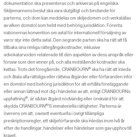
dokumentation ska presenteras och arkiveras på engelska.
Skiljemannens beslut ska vara slutgiltigt och bindande för
parterna, och dom kan meddelas om skiljedomen och verkställas
av vilken domstol som helst med behörig jurisdiktion. Förenta
nationernas konvention om avtal för internationell försäljning av
varor styr inte detta avtal. Den segrande parten ska ha rätt att få
tillbaka sina rimliga rättegångskostnader, inklusive
advokatarvoden relaterade till den aspekten av dess anspråk eller
försvar som den vinner på, och alla motstående kostnader ska
®
kvittas. Trots det föregående, CRANBOURN
ska ha rätt att inleda
och åtala alla rättsliga eller rättvisa åtgärder eller förfaranden inför
en domstol med behörig jurisdiktion för att erhålla föreläggande
eller annan lättnad mot dig i händelse av att, enligt CRANBOURNs
®
uppfattning
, är sådan åtgärd nödvändig eller önskvärd för att
®
skydda CRANBOURN
'S immateriella rättigheter. Parterna är
överens om att, oavsett eventuella i övrigt tillämpliga
preskriptionsregler, ett skiljeförfarande ska inledas inom två år
efter de handlingar, händelser eller händelser som gav upphov till
kravet.