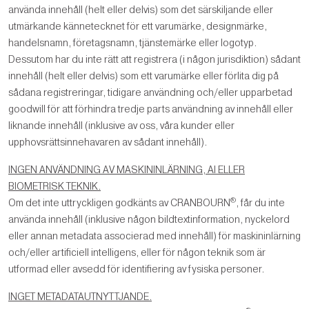
använda innehåll (helt eller delvis) som det särskiljande eller
utmärkande kännetecknet för ett varumärke, designmärke,
handelsnamn, företagsnamn, tjänstemärke eller logotyp.
Dessutom har du inte rätt att registrera (i någon jurisdiktion) sådant
innehåll (helt eller delvis) som ett varumärke eller förlita dig på
sådana registreringar, tidigare användning och/eller upparbetad
goodwill för att förhindra tredje parts användning av innehåll eller
liknande innehåll (inklusive av oss, våra kunder eller
upphovsrättsinnehavaren av sådant innehåll).
INGEN ANVÄNDNING AV MASKININLÄRNING, AI ELLER
BIOMETRISK TEKNIK.
®
Om det inte uttryckligen godkänts av CRANBOURN
, får du inte
använda innehåll (inklusive någon bildtextinformation, nyckelord
eller annan metadata associerad med innehåll) för maskininlärning
och/eller artificiell intelligens, eller för någon teknik som är
utformad eller avsedd för identifiering av fysiska personer.
INGET METADATAUTNYTTJANDE.