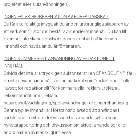
projektet eller slutanvändningen).
INGEN FALSK REPRESENTATION AV FÖRFATTARSKAP.
Du får inte felaktigt intyga att du är den ursprungliga skaparen av
ett verk som till stor del består av licensierat innehåll. Du kan till
exempel inte skapa konstverk baserat enbart på licensierat
innehåll och hävda att du är författaren.
INGEN KOMMERSIELL ANVÄNDNING AV REDAKTIONELLT
INNEHÅLL.
®
Såvida det inte är uttryckligen auktoriserat i en CRANBOURN
, får
du inte använda innehåll som är markerat som "redaktionellt" eller
"avsett för redaktionellt" för kommersiella, reklam-, reklam-,
rekommendationer, reklam,
hasardspel/vadslagning/spelanvändningar eller merchandising.
Denna typ av innehåll är i första hand avsedd att användas i
redaktionella syften, det vill säga beskrivande syften som
nyhetsrapportering och diskussion om aktuella händelser eller
andra ämnen av mänskligt intresse.