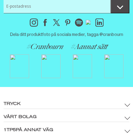
Dela ditt produktfoto på sociala medier, tagga @cranbourn
#Cranbourn
#Aannat sätt
TRYCK
VÅRT BOLAG
Allmänna Villkor
Varumärkestillgångar och digital mediapolicy
1TP5PÅ ANNAT VÄG
Huvudsida