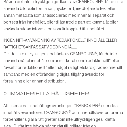
®
Såvida det inte uttryckligen godkänts av CRANBOURN
, får du inte
använda bildtextinformation, nyckelord, medföljande text eller
annan metadata som är associerad med innehåll separat och
bortsett från innehållet, eller tillåta tredje part att komma åt eller
använda sådan information som är kopplad till innehållet.
INGEN NFT-ANVÄNDNING AV REDAKTIONELLT INNEHÅLL ELLER
RÄTTIGHETSANPASSAT VIDEOINNEHÅLL.
®
Om det inte uttryckligen godkänts av CRANBOURN
, får du inte
använda något innehåll som är markerat som "redaktionellt" eller
"avsett för redaktionellt" eller något rättighetsfärdigt videoinnehåll i
samband med en oföränderlig digital tillgång avsedd för
försäljning eller annan distribution.
2. IMMATERIELLA RÄTTIGHETER.
®
Allt licensierat innehåll ägs av antingen CRANBOURN
eller dess
®
innehållsleverantörer. CRANBOURN
och innehållsleverantörerna
förbehåller sig alla rättigheter som inte uttryckligen ges i detta
avtal. Du får inte hävda någon rätt till intäkter från en