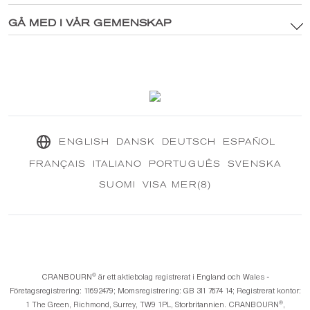
Integritetspolicy
®
Utforska CRANBOURN
GÅ MED I VÅR GEMENSKAP
®
Inuti CRANBOURN
Cookiepolicy
Doft Excellence
Kontakta oss
Vårt hållbara uppdrag
®
CRANBOURN
Tidning
ENGLISH
DANSK
DEUTSCH
ESPAÑOL
FRANÇAIS
ITALIANO
PORTUGUÊS
SVENSKA
SUOMI
VISA MER(8)
®️
CRANBOURN
är ett aktiebolag registrerat i England och Wales -
Företagsregistrering: 11692479; Momsregistrering: GB 311 7674 14; Registrerat kontor:
®️
1 The Green, Richmond, Surrey, TW9 1PL, Storbritannien. CRANBOURN
,