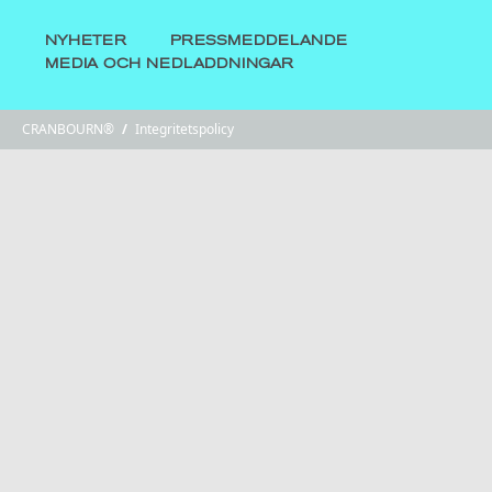
NYHETER
PRESSMEDDELANDE
MEDIA OCH NEDLADDNINGAR
CRANBOURN®
/
Integritetspolicy