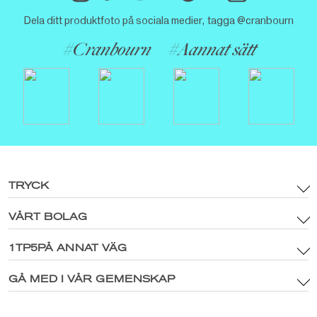
Dela ditt produktfoto på sociala medier, tagga @cranbourn
#Cranbourn
#Aannat sätt
TRYCK
VÅRT BOLAG
Allmänna Villkor
Varumärkestillgångar och digital mediapolicy
1TP5PÅ ANNAT VÄG
Huvudsida
Integritetspolicy
®
Utforska CRANBOURN
GÅ MED I VÅR GEMENSKAP
®
Inuti CRANBOURN
Cookiepolicy
Doft Excellence
Kontakta oss