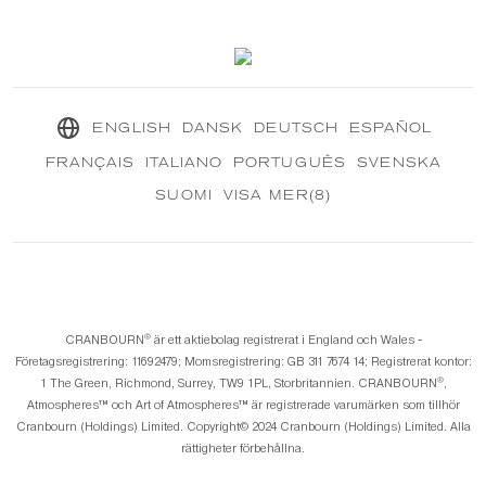
Vårt hållbara uppdrag
®
CRANBOURN
Tidning
ENGLISH
DANSK
DEUTSCH
ESPAÑOL
FRANÇAIS
ITALIANO
PORTUGUÊS
SVENSKA
SUOMI
VISA MER(8)
®️
CRANBOURN
är ett aktiebolag registrerat i England och Wales -
Företagsregistrering: 11692479; Momsregistrering: GB 311 7674 14; Registrerat kontor:
®️
1 The Green, Richmond, Surrey, TW9 1PL, Storbritannien. CRANBOURN
,
Atmospheres™️ och Art of Atmospheres™️ är registrerade varumärken som tillhör
Cranbourn (Holdings) Limited. Copyright©️ 2024 Cranbourn (Holdings) Limited. Alla
rättigheter förbehållna.