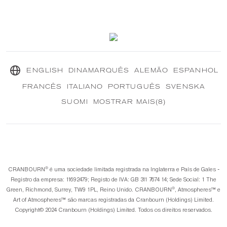
Excelência em Fragrância
Contate-nos
Nossa Missão Sustentável
®
CRANBOURN
Diário
ENGLISH
DINAMARQUÊS
ALEMÃO
ESPANHOL
FRANCÊS
ITALIANO
PORTUGUÊS
SVENSKA
SUOMI
MOSTRAR MAIS(8)
®️
CRANBOURN
é uma sociedade limitada registrada na Inglaterra e País de Gales -
Registro da empresa: 11692479; Registo de IVA: GB 311 7674 14; Sede Social: 1 The
®️
Green, Richmond, Surrey, TW9 1PL, Reino Unido. CRANBOURN
, Atmospheres™️ e
Art of Atmospheres™️ são marcas registradas da Cranbourn (Holdings) Limited.
Copyright©️ 2024 Cranbourn (Holdings) Limited. Todos os direitos reservados.