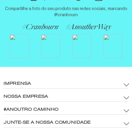
Compartilhe a foto do seu produto nas redes sociais, marcando
@cranbourn
#Cranbourn
#AnoutherWay
IMPRENSA
NOSSA EMPRESA
termos e Condições
Ativos da marca e política de mídia digital
#ANOUTRO CAMINHO
Site principal
política de Privacidade
®
Explore CRANBOURN
JUNTE-SE A NOSSA COMUNIDADE
®
Dentro de CRANBOURN
Política de Cookies