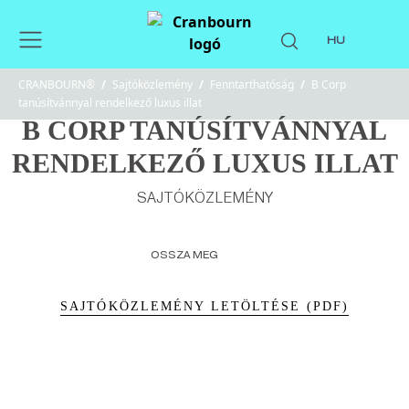
HU
CRANBOURN®
/
Sajtóközlemény
/
Fenntarthatóság
/
B Corp
tanúsítvánnyal rendelkező luxus illat
B CORP TANÚSÍTVÁNNYAL
RENDELKEZŐ LUXUS ILLAT
SAJTÓKÖZLEMÉNY
OSSZA MEG
SAJTÓKÖZLEMÉNY LETÖLTÉSE (PDF)