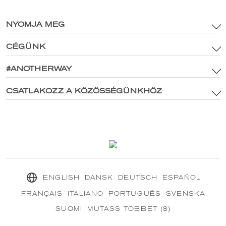
NYOMJA MEG
CÉGÜNK
Felhasználási feltételek
Márkaeszközök és digitális média szabályzat
#ANOTHERWAY
Főoldal
Adatvédelmi irányelvek
®
Fedezze fel CRANBOURN-t
CSATLAKOZZ A KÖZÖSSÉGÜNKHÖZ
®
Belül CRANBOURN
Cookie-szabályzat
Illat kiválóság
Lépjen kapcsolatba velünk
Fenntartható küldetésünk
®
CRANBOURN
Folyóirat
ENGLISH
DANSK
DEUTSCH
ESPAÑOL
FRANÇAIS
ITALIANO
PORTUGUÊS
SVENSKA
SUOMI
MUTASS TÖBBET (8)