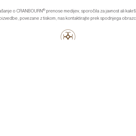
®
rašanje o CRANBOURN
prenose medijev, sporočila za javnost ali kakr
oizvedbe, povezane z tiskom, nas kontaktirajte prek spodnjega obrazc
POVEŽITE SE
M
FACEBOOK MESSENGER
WHATS
RN.COM
POJDITE NA NAŠ
POŠLJITE SPO
FACEBOOK
WHATS