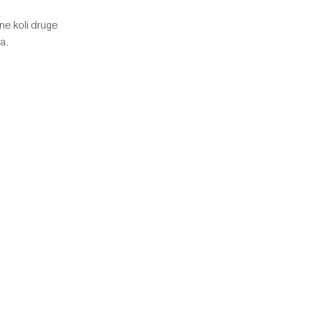
šne koli druge
a.
APP
TELEFONSKA ŠTEVILKA
ROČILO NA
ZDRUŽENO KRALJESTVO: 0800
APP
368 7751
MEDNARODNI: +44 208 158 6810