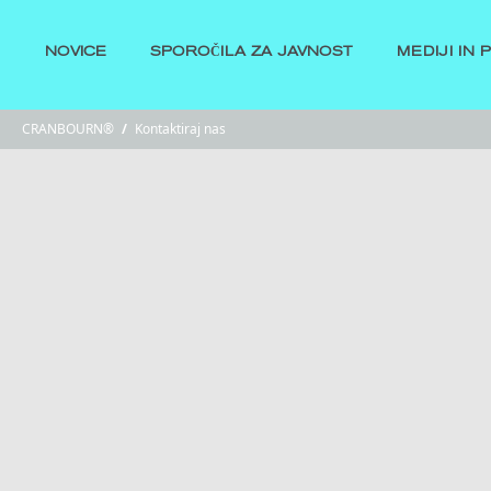
NOVICE
SPOROČILA ZA JAVNOST
MEDIJI IN 
CRANBOURN®
/
Kontaktiraj nas