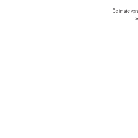
Če imate vp
p
NA VOLJO KLEPET V ŽIVO
PIŠITE NA
ZAČNI KLEPET V ŽIVO
PRESS@CRANBOU