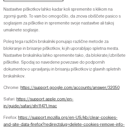
Nastavitve piškotkov lahko kadar koli spremenite s klikom na
zgornji gumb. To vam bo omogočilo, da znova obiščete pasico s
soglasjem za piškotke in spremenite svoje nastavitve ali takoj
umaknete soglasje.
Poleg tega različni brskalniki ponujajo različne metode za
blokiranje in brisanje piškotkov, ki jih uporabljajo spletna mesta.
Nastavitve brskalnika lahko spremenite tako, da blokirate/izbrišete
piškotke. Spodaj so navedene povezave do podpornih
dokumentov o upravljanju in brisanju piškotkov iz glavnih spletnih
brskalnikov.
Chrome:
https://support.google.com/accounts/answer/32050
Safari:
https://support.apple.com/en-
in/guide/safari/sfri11471/mac
Firefox:
https://support.mozilla.org/en-US/kb/clear-cookies-
and-site-data-firefox?redirectslug=delete-cookies-remove-info-