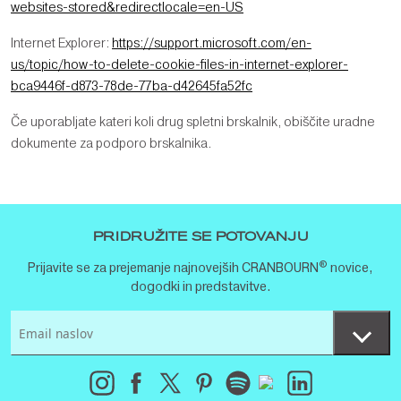
websites-stored&redirectlocale=en-US
Internet Explorer:
https://support.microsoft.com/en-
us/topic/how-to-delete-cookie-files-in-internet-explorer-
bca9446f-d873-78de-77ba-d42645fa52fc
Če uporabljate kateri koli drug spletni brskalnik, obiščite uradne
dokumente za podporo brskalnika.
PRIDRUŽITE SE POTOVANJU
®
Prijavite se za prejemanje najnovejših CRANBOURN
novice,
dogodki in predstavitve.