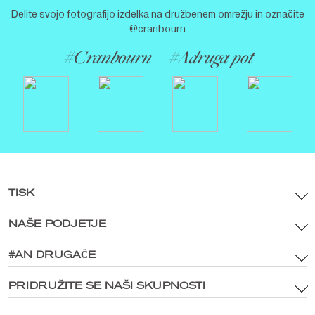
Delite svojo fotografijo izdelka na družbenem omrežju in označite
@cranbourn
#Cranbourn
#Adruga pot
TISK
NAŠE PODJETJE
Pogoji uporabe
Sredstva blagovne znamke in politika digitalnih medijev
#AN DRUGAČE
Glavna stran
Politika zasebnosti
®
Raziščite CRANBOURN
PRIDRUŽITE SE NAŠI SKUPNOSTI
®
Znotraj CRANBOURN
Politika piškotkov
Dišava Excellence