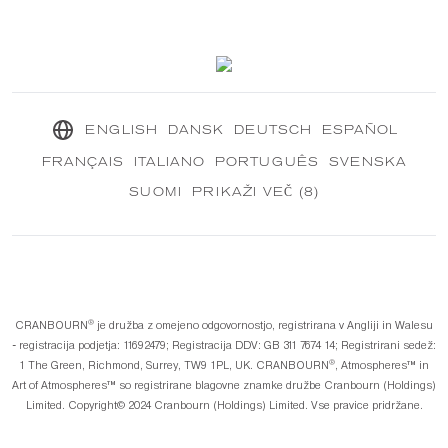
Kontaktiraj nas
Naše trajnostno poslanstvo
®
CRANBOURN
Dnevnik
ENGLISH
DANSK
DEUTSCH
ESPAÑOL
FRANÇAIS
ITALIANO
PORTUGUÊS
SVENSKA
SUOMI
PRIKAŽI VEČ (8)
®️
CRANBOURN
je družba z omejeno odgovornostjo, registrirana v Angliji in Walesu
- registracija podjetja: 11692479; Registracija DDV: GB 311 7674 14; Registrirani sedež:
®️
1 The Green, Richmond, Surrey, TW9 1PL, UK. CRANBOURN
, Atmospheres™️ in
Art of Atmospheres™️ so registrirane blagovne znamke družbe Cranbourn (Holdings)
Limited. Copyright©️ 2024 Cranbourn (Holdings) Limited. Vse pravice pridržane.