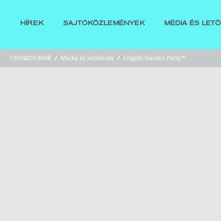
HÍREK
SAJTÓKÖZLEMÉNYEK
MÉDIA ÉS LET
CRANBOURN®
/
Média és letöltések
/
English Garden Party™