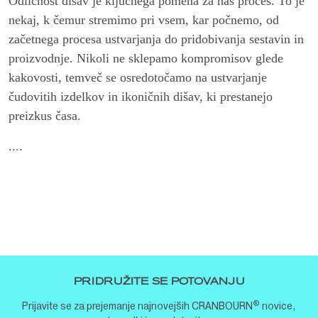
Odličnost dišav je ključnega pomena za naš proces. To je
nekaj, k čemur stremimo pri vsem, kar počnemo, od
začetnega procesa ustvarjanja do pridobivanja sestavin in
proizvodnje. Nikoli ne sklepamo kompromisov glede
kakovosti, temveč se osredotočamo na ustvarjanje
čudovitih izdelkov in ikoničnih dišav, ki prestanejo
preizkus časa.
....
PRIDRUŽITE SE POTOVANJU
®
Prijavite se za prejemanje najnovejših CRANBOURN
novice,