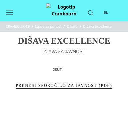
SL
CRANBOURN®
/
Izjava za javnost
/
Dišava
/
Dišava Excellence
DIŠAVA EXCELLENCE
IZJAVA ZA JAVNOST
DELITI
PRENESI SPOROČILO ZA JAVNOST (PDF)