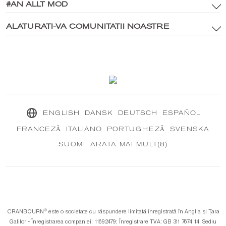
Politica privind activele mărcii și media digitală
#AN ALLT MOD
Site-ul principal
Politica de confidențialitate
®
Explorați CRANBOURN
ALATURATI-VA COMUNITATII NOASTRE
®
În interiorul CRANBOURN
Politica de cookie-uri
Excelența parfumului
Contactaţi-ne
Misiunea noastră durabilă
®
CRANBOURN
Jurnal
ENGLISH
DANSK
DEUTSCH
ESPAÑOL
FRANCEZĂ
ITALIANO
PORTUGHEZĂ
SVENSKA
SUOMI
ARATA MAI MULT(8)
®️
CRANBOURN
este o societate cu răspundere limitată înregistrată în Anglia și Țara
Galilor - Înregistrarea companiei: 11692479; Înregistrare TVA: GB 311 7674 14; Sediu