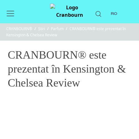
RO
CRANBOURN®
/
Știri
/
Parfum
/
CRANBOURN® este prezentat în
Kensington & Chelsea Review
CRANBOURN® este
prezentat în Kensington &
Chelsea Review