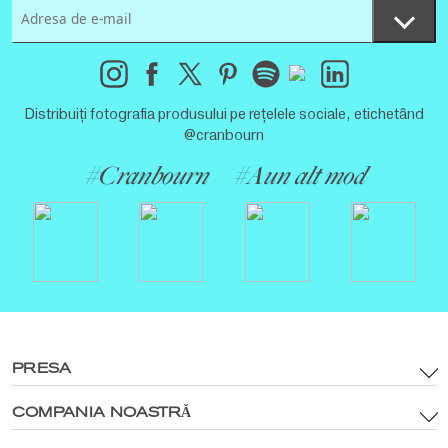
Distribuiți fotografia produsului pe rețelele sociale, etichetând
@cranbourn
#Cranbourn
#Aun alt mod
PRESA
COMPANIA NOASTRĂ
termeni si conditii