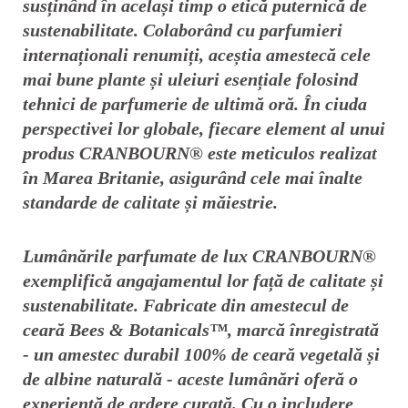
susținând în același timp o etică puternică de
sustenabilitate. Colaborând cu parfumieri
internaționali renumiți, aceștia amestecă cele
mai bune plante și uleiuri esențiale folosind
tehnici de parfumerie de ultimă oră. În ciuda
perspectivei lor globale, fiecare element al unui
produs CRANBOURN® este meticulos realizat
în Marea Britanie, asigurând cele mai înalte
standarde de calitate și măiestrie.
Lumânările parfumate de lux CRANBOURN®
exemplifică angajamentul lor față de calitate și
sustenabilitate. Fabricate din amestecul de
ceară Bees & Botanicals™, marcă înregistrată
- un amestec durabil 100% de ceară vegetală și
de albine naturală - aceste lumânări oferă o
experiență de ardere curată. Cu o includere