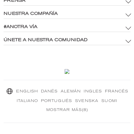
PRENSA
NUESTRA COMPAÑÍA
Términos y condiciones
Política de activos de marca y medios digitales
#ANOTRA VÍA
Sitio principal
política de privacidad
®
Explora CRANBOURN
ÚNETE A NUESTRA COMUNIDAD
®
Dentro de CRANBOURN
Política de cookies
Excelencia en fragancias
Contáctenos
Nuestra Misión Sostenible
®
CRANBOURN
Diario
ENGLISH
DANÉS
ALEMÁN
INGLES
FRANCÉS
ITALIANO
PORTUGUÉS
SVENSKA
SUOMI
MOSTRAR MÁS(8)