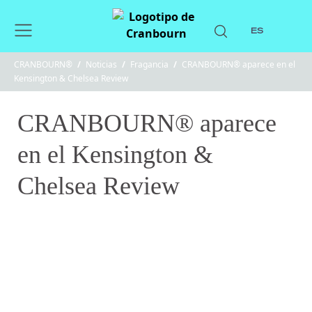
ES
CRANBOURN®
/
Noticias
/
Fragancia
/
CRANBOURN® aparece en el
Kensington & Chelsea Review
CRANBOURN® aparece
en el Kensington &
Chelsea Review