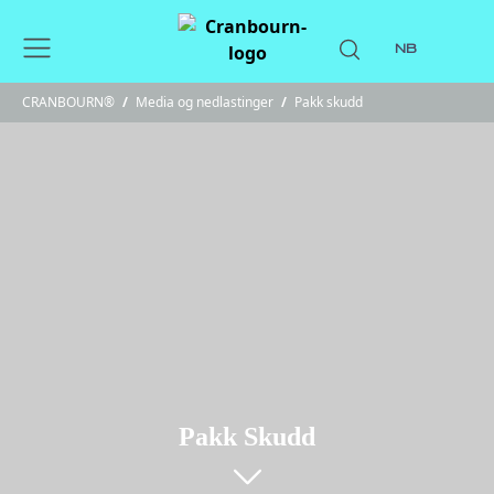
NB
CRANBOURN®
/
Media og nedlastinger
/
Pakk skudd
Pakk Skudd