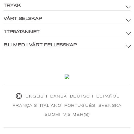
TRYKK
VÅRT SELSKAP
Betingelser og vilkår
Merkevareinntekter og retningslinjer for digitale medier
1TP5ATANNET
Hovedside
Personvernerklæring
®
Utforsk CRANBOURN
BLI MED I VÅRT FELLESSKAP
®
Inne i CRANBOURN
Retningslinjer for informasjonskapsler
Fortreffelig duft
Kontakt oss
Vårt bærekraftige oppdrag
®
CRANBOURN
Tidsskrift
ENGLISH
DANSK
DEUTSCH
ESPAÑOL
FRANÇAIS
ITALIANO
PORTUGUÊS
SVENSKA
SUOMI
VIS MER(8)