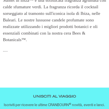
Sunset in Ibiza™ è una sofisticata fragranza agrumata con
calde sfumature verdi. La fragranza ricorda il cocktail
sorseggiato al tramonto sull'iconica isola di Ibiza, nelle
Baleari. Le nostre lussuose candele profumate sono
realizzate utilizzando i migliori prodotti botanici e oli
essenziali combinati con la nostra cera Bees &
Botanicals™.
....
UNISCITI AL VIAGGIO
®
Iscriviti per ricevere le ultime CRANBOURN
novità, eventi e lanci.