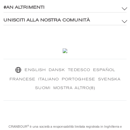
Risorse del marchio e politica sui media digitali
#AN ALTRIMENTI
Sito principale
politica sulla riservatezza
®
Esplora CRANBOURN
UNISCITI ALLA NOSTRA COMUNITÀ
®
All'interno di CRANBOURN
Gestione dei Cookie
Eccellenza della fragranza
Contattaci
La nostra missione sostenibile
®
CRANBOUR
rivista
ENGLISH
DANSK
TEDESCO
ESPAÑOL
FRANCESE
ITALIANO
PORTOGHESE
SVENSKA
SUOMI
MOSTRA ALTRO(8)
®️
CRANBOUR
è una società a responsabilità limitata registrata in Inghilterra e