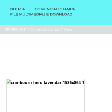
NOTIZIA
COMUNICATI STAMPA
FILE MULTIMEDIALI E DOWNLOAD
CRANBOURN®
/
Comunicato stampa
/
Marca