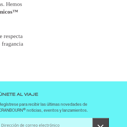
jas. Hemos
ánicos™
e respecta
 fragancia
ÚNETE AL VIAJE
Regístrese para recibir las últimas novedades de
®
CRANBOURN
noticias, eventos y lanzamientos.