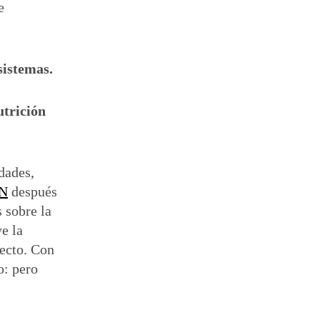
e
sistemas.
utrición
dades,
CN
después
 sobre la
e la
secto. Con
o: pero