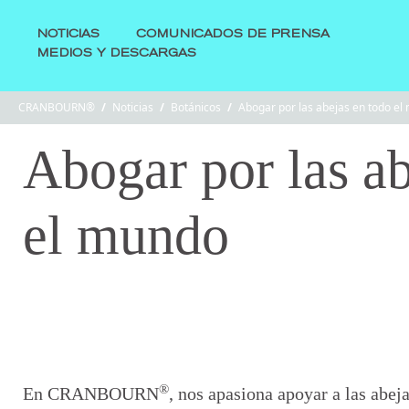
NOTICIAS
COMUNICADOS DE PRENSA
MEDIOS Y DESCARGAS
CRANBOURN®
/
Noticias
/
Botánicos
/
Abogar por las abejas en todo el
Abogar por las ab
el mundo
®
En CRANBOURN
, nos apasiona apoyar a las abej