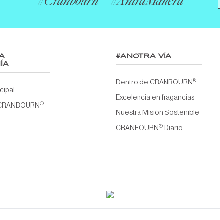
#Cranbourn
#AntraManera
A
#ANOTRA VÍA
ÍA
®
Dentro de CRANBOURN
ncipal
Excelencia en fragancias
®
 CRANBOURN
Nuestra Misión Sostenible
®
CRANBOURN
Diario