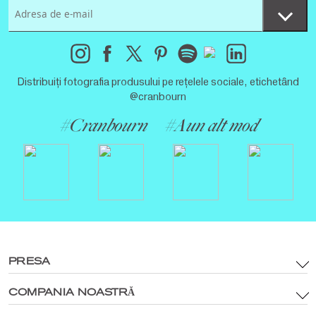
Distribuiți fotografia produsului pe rețelele sociale, etichetând
@cranbourn
#Cranbourn
#Aun alt mod
PRESA
COMPANIA NOASTRĂ
termeni si conditii