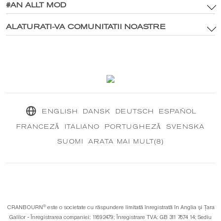
Politica privind activele mărcii și media digitală
#AN ALLT MOD
Site-ul principal
Politica de confidențialitate
®
Explorați CRANBOURN
ALATURATI-VA COMUNITATII NOASTRE
®
În interiorul CRANBOURN
Politica de cookie-uri
Excelența parfumului
Contactaţi-ne
Misiunea noastră durabilă
®
CRANBOURN
Jurnal
ENGLISH
DANSK
DEUTSCH
ESPAÑOL
FRANCEZĂ
ITALIANO
PORTUGHEZĂ
SVENSKA
SUOMI
ARATA MAI MULT(8)
®️
CRANBOURN
este o societate cu răspundere limitată înregistrată în Anglia și Țara
Galilor - Înregistrarea companiei: 11692479; Înregistrare TVA: GB 311 7674 14; Sediu