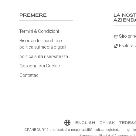
PREMERE
LA NOS
AZIEND
Termini & Condizioni
Sito prin
Risorse del marchio e
Esplora
politica sui media digitali
politica sulla riservatezza
Gestione dei Cookie
Contattaci
ENGLISH
DANSK
TEDES
®️
CRANBOUR
è una società a responsabilità limitata registrata in Ingh
Atmospheres™️ e Art of Atmospheres™️ 