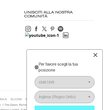
UNISCITI ALLA NOSTRA
COMUNITÀ
×
Per favore scegli la tua
posizione
SKA
SUOMI
MOSTRA ALTRO(8)
®️
de legale: 1 The Green, Richmond, Surrey, TW9 1PL, Regno Unito. CRANBOUR
,
s) Limited. Tutti i diritti riservati.