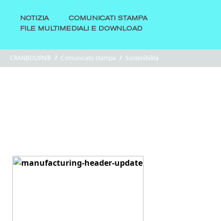
NOTIZIA
COMUNICATI STAMPA
FILE MULTIMEDIALI E DOWNLOAD
CRANBOURN®
/
Comunicato stampa
/
Sostenibilità