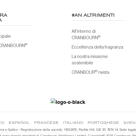
TRA
#AN ALTRIMENTI
A
All'interno di
cipale
®
CRANBOURN
®
 CRANBOURN
Eccellenza della fragranza
La nostra missione
sostenibile
®
CRANBOUR
rivista
CO
ESPAÑOL
FRANCESE
ITALIANO
PORTOGHESE
SVEN
ilterra e Galles - Registrazione della società: 11692479; Partita IVA: GB 311 7674 14; Se
sono marchi registrati di Cranbourn (Holdings) Limited. Copyright©️ 2024 Cranbourn (Holding