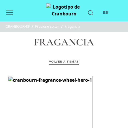
ES
CRANBOURN®
/
Presione soltar
/
Fragancia
FRAGANCIA
VOLVER A TEMAS