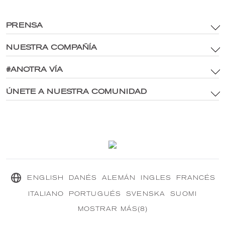
PRENSA
NUESTRA COMPAÑÍA
Términos y condiciones
Política de activos de marca y medios digitales
#ANOTRA VÍA
Sitio principal
política de privacidad
®
Explora CRANBOURN
ÚNETE A NUESTRA COMUNIDAD
®
Dentro de CRANBOURN
Política de cookies
Excelencia en fragancias
Contáctenos
Nuestra Misión Sostenible
®
CRANBOURN
Diario
ENGLISH
DANÉS
ALEMÁN
INGLES
FRANCÉS
ITALIANO
PORTUGUÉS
SVENSKA
SUOMI
MOSTRAR MÁS(8)