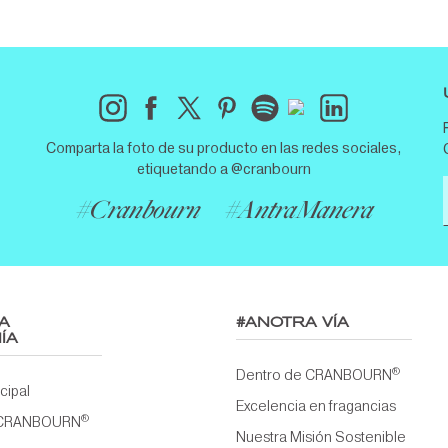
Comparta la foto de su producto en las redes sociales,
etiquetando a @cranbourn
#Cranbourn
#AntraManera
A
#ANOTRA VÍA
ÍA
®
Dentro de CRANBOURN
ncipal
Excelencia en fragancias
®
 CRANBOURN
Nuestra Misión Sostenible