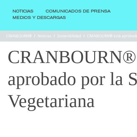
NOTICIAS
COMUNICADOS DE PRENSA
MEDIOS Y DESCARGAS
CRANBOURN®
/
Noticias
/
Sostenibilidad
/
CRANBOURN® está aprobado p
CRANBOURN® 
aprobado por la 
Vegetariana