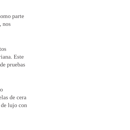
Como parte
, nos
tos
riana. Este
 de pruebas
o
las de cera
 de lujo con