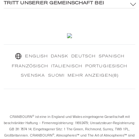
®
Entdecken Sie CRANBOURN
TRITT UNSERER GEMEINSCHAFT BEI
®
Innerhalb von CRANBOURN
Cookie-Richtlinie
Duftexzellenz
Kontaktiere uns
Unsere nachhaltige Mission
®
CRANBOURN
Tagebuch
ENGLISH
DANSK
DEUTSCH
SPANISCH
FRANZÖSISCH
ITALIENISCH
PORTUGIESISCH
SVENSKA
SUOMI
MEHR ANZEIGEN(8)
®️
CRANBOURN
ist eine in England und Wales eingetragene Gesellschaft mit
beschränkter Haftung – Firmenregistrierung: 11692479; Umsatzsteuer-Registrierung:
GB 311 7674 14; Eingetragener Sitz: 1 The Green, Richmond, Surrey, TW9 1PL,
®️
Großbritannien. CRANBOURN
, Atmospheres™️ und The Art of Atmospheres™️ sind