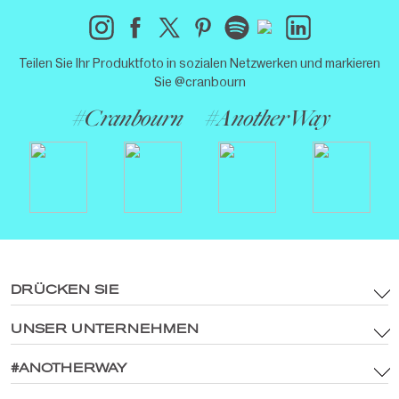
Teilen Sie Ihr Produktfoto in sozialen Netzwerken und markieren
Sie @cranbourn
#Cranbourn
#AnotherWay
DRÜCKEN SIE
UNSER UNTERNEHMEN
Terms & amp; Bedingungen
Richtlinien zu Markenwerten und digitalen Medien
#ANOTHERWAY
Hauptseite
Datenschutzrichtlinie